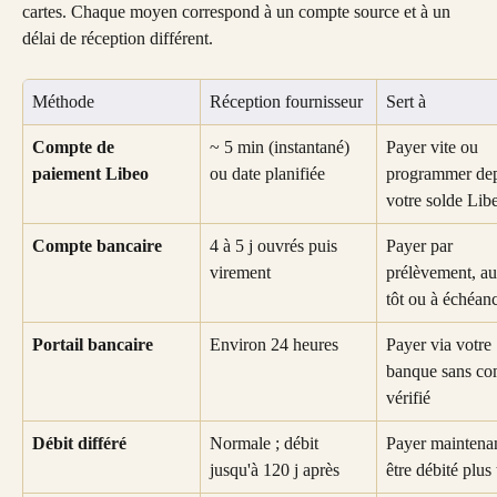
cartes. Chaque moyen correspond à un compte source et à un 
délai de réception différent.
Méthode
Réception fournisseur
Sert à
Compte de 
~ 5 min (instantané) 
Payer vite ou 
paiement Libeo
ou date planifiée
programmer dep
votre solde Lib
Compte bancaire
4 à 5 j ouvrés puis 
Payer par 
virement
prélèvement, au
tôt ou à échéan
Portail bancaire
Environ 24 heures
Payer via votre 
banque sans co
vérifié
Débit différé
Normale ; débit 
Payer maintenan
jusqu'à 120 j après
être débité plus 