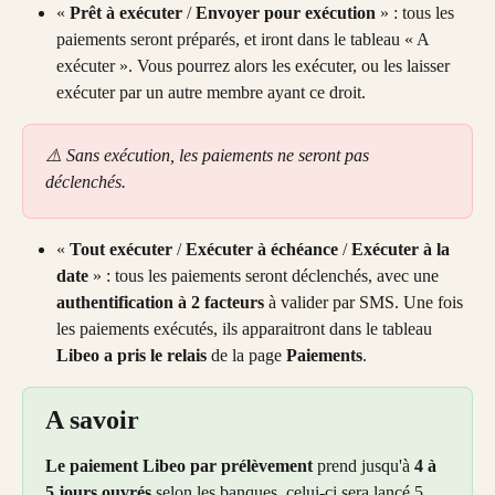
« 
Prêt à exécuter
 / 
Envoyer pour exécution
 » : tous les 
paiements seront préparés, et iront dans le tableau « A 
exécuter ». Vous pourrez alors les exécuter, ou les laisser 
exécuter par un autre membre ayant ce droit.
⚠️ Sans exécution, les paiements ne seront pas 
déclenchés.
« 
Tout exécuter
 / 
Exécuter à échéance
 / 
Exécuter à la 
date
 » : tous les paiements seront déclenchés, avec une 
authentification à 2 facteurs 
à valider par SMS. Une fois 
les paiements exécutés, ils apparaitront dans le tableau 
Libeo a pris le relais
 de la page 
Paiements
.
A savoir
Le paiement Libeo par prélèvement
 prend jusqu'à 
4 à 
5 jours ouvrés
 selon les banques, celui-ci sera lancé 5 