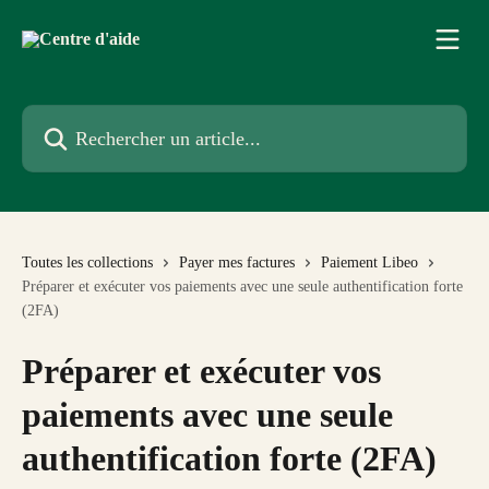
Passer au contenu principal
Rechercher un article...
Toutes les collections
Payer mes factures
Paiement Libeo
Préparer et exécuter vos paiements avec une seule authentification forte
(2FA)
Préparer et exécuter vos
paiements avec une seule
authentification forte (2FA)