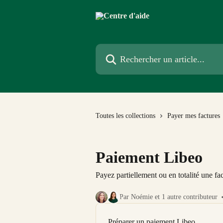
Passer au contenu principal
Rechercher un article...
Toutes les collections
Payer mes factures
Paiement Libeo
Payez partiellement ou en totalité une f
Par Noémie et 1 autre contributeur
Préparer un paiement Libeo