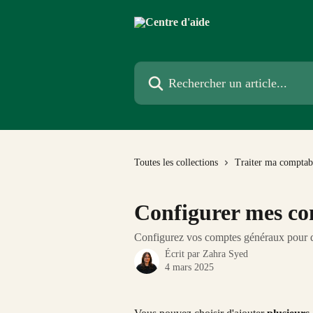
Passer au contenu principal
Rechercher un article...
Toutes les collections
Traiter ma comptabi
Configurer mes co
Configurez vos comptes généraux pour qu
Écrit par
Zahra Syed
4 mars 2025