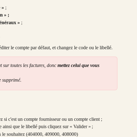
 »
 ; 
n » ; 
énéraux »
 ;
l
éditer le compte par défaut, et changez le code ou le libellé. 
sur toutes les factures, donc 
mettez celui que vous 
e supprimé. 
ez si c'est un compte fournisseur ou un compte client ;
insi que le libellé puis cliquez sur « Valider » ; 
s le souhaitez (404000, 409000, 408000)