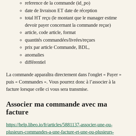
reference de la commande (id_po)
date de livraison ET date de réception
total HT reçu (le montant que le manager estime 
devoir payer concernant la commande reçue)
article, code article, format
quantités commandées/livrées/reçues
prix par article Commande, BDL,
anomalies
différentiel
La commande apparaîtra directement dans l'onglet « Payer » 
puis « Commandes ». Vous pourrez donc à l’associer à la 
facture lorsque celle ci vous sera transmise. 
Associer ma commande avec ma 
facture
https://help.libeo.io/fr/articles/5881137-associer-une-ou-
plusieurs-commandes-a-une-facture-et-une-ou-plusieurs-