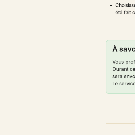
Choisiss
été fait
À savo
Vous profi
Durant ce
sera envo
Le servic