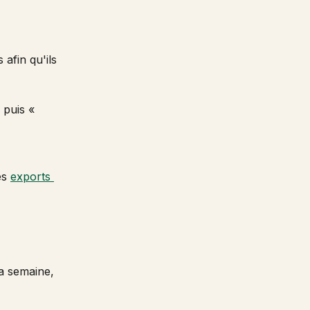
afin qu'ils 
 puis « 
s 
exports 
la semaine, 