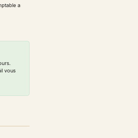
mptable a 
ours. 
il vous 