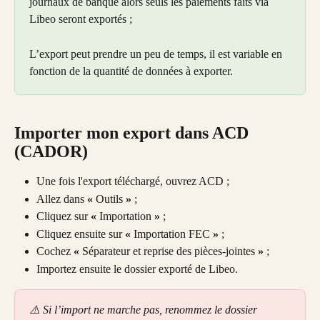
journaux de banque alors seuls les paiements faits via 
Libeo seront exportés ;
L’export peut prendre un peu de temps, il est variable en 
fonction de la quantité de données à exporter.
Importer mon export dans ACD 
(CADOR) 
Une fois l'export téléchargé, ouvrez ACD ;
Allez dans 
« 
Outils
 »
 ;
Cliquez sur 
« 
Importation
 »
 ;
Cliquez ensuite sur 
« 
Importation FEC
 »
 ;
Cochez 
« 
Séparateur et reprise des pièces-jointes
 »
 ;
Importez ensuite le dossier exporté de Libeo.
⚠️ Si l’import ne marche pas, renommez le dossier 