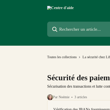
Passer au contenu principal
Rechercher un article...
Toutes les collections
La sécurité chez Li
Sécurité des paiem
Sécurisation des transactions et lutte con
Par Noémie
3 articles
Vérification des IBANs fournisseurs