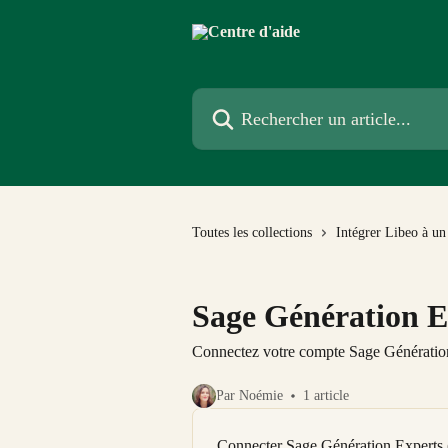
Passer au contenu principal
Rechercher un article...
Toutes les collections
Intégrer Libeo à un 
Sage Génération E
Connectez votre compte Sage Génération 
Par Noémie
1 article
Connecter Sage Génération Experts 